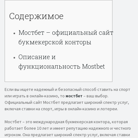
Содержимое
Мостбет – официальный сайт
букмекерской конторы
Описание и
функциональность Mostbet
Если вы ищете надежный и безопасный способ ставить на спорт
или играть в онлайн-казино, то
мостбет
– ваш выбор.
Официальный сайт Мостбет предлагает широкий спектр услуг,
включая ставки на спорт, игры в онлайн-казино и лотереи.
Мостбет – это международная букмекерская контора, которая
работает более 10 лет и имеет репутацию надежного и честного
игроком. Она предлагает широкий спектр услуг, включая ставки