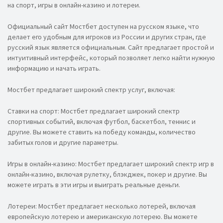
на спорт, игры в онлайн-казино и лотереи.
Официальный сайт Мостбет доступен на русском языке, что
делает его удобным для игроков из России и других стран, где
русский язык является официальным. Сайт предлагает простой и
интуитивный интерфейс, который позволяет легко найти нужную
информацию и начать играть.
Мостбет предлагает широкий спектр услуг, включая:
Ставки на спорт: Мостбет предлагает широкий спектр
спортивных событий, включая футбол, баскетбол, теннис и
другие. Вы можете ставить на победу команды, количество
забитых голов и другие параметры.
Игры в онлайн-казино: Мостбет предлагает широкий спектр игр в
онлайн-казино, включая рулетку, блэкджек, покер и другие. Вы
можете играть в эти игры и выиграть реальные деньги.
Лотереи: Мостбет предлагает несколько лотерей, включая
европейскую лотерею и американскую лотерею. Вы можете