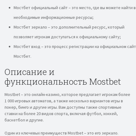
Мостбет официальный сайт – это место, где вы можете найти 
необходимые информационные ресурсы;
Мостбет зеркало – это дополнительный ресурс, который
позволяет игрокам доступаться к официальному сайту;
Мостбет вход – это процесс регистрации на официальном сай
Мостбет.
Описание и
функциональность Mostbet
Mostbet – это онлайн-казино, которое предлагает игрокам более
1 000 игровых автоматов, а также несколько вариантов игры в
покер, бинго и другие игры. Вам доступны также спортивные
ставки на более 20 видов спорта, включая футбол, хоккей,
баскетбол и другие.
Один из ключевых преимуществ Mostbet – это его зеркало.