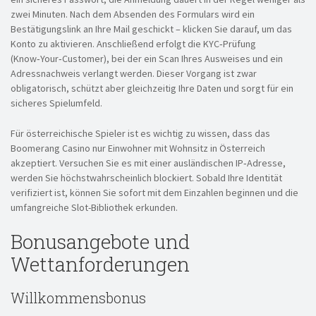
zwei Minuten. Nach dem Absenden des Formulars wird ein
Bestätigungslink an Ihre Mail geschickt – klicken Sie darauf, um das
Konto zu aktivieren. Anschließend erfolgt die KYC‑Prüfung
(Know‑Your‑Customer), bei der ein Scan Ihres Ausweises und ein
Adressnachweis verlangt werden. Dieser Vorgang ist zwar
obligatorisch, schützt aber gleichzeitig Ihre Daten und sorgt für ein
sicheres Spielumfeld.
Für österreichische Spieler ist es wichtig zu wissen, dass das
Boomerang Casino nur Einwohner mit Wohnsitz in Österreich
akzeptiert. Versuchen Sie es mit einer ausländischen IP‑Adresse,
werden Sie höchstwahrscheinlich blockiert. Sobald Ihre Identität
verifiziert ist, können Sie sofort mit dem Einzahlen beginnen und die
umfangreiche Slot-Bibliothek erkunden.
Bonusangebote und
Wettanforderungen
Willkommensbonus