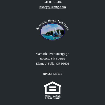
541.880.5584
bsorg@krmtg.com
Klamath River Mortgage
6000 S. 6th Street
Klamath Falls, OR 97603
NMLS:
233919