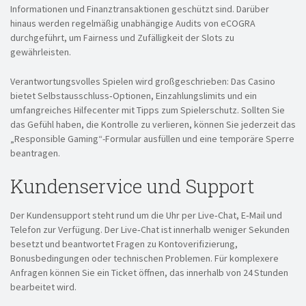
Informationen und Finanztransaktionen geschützt sind. Darüber
hinaus werden regelmäßig unabhängige Audits von eCOGRA
durchgeführt, um Fairness und Zufälligkeit der Slots zu
gewährleisten.
Verantwortungsvolles Spielen wird großgeschrieben: Das Casino
bietet Selbstausschluss‑Optionen, Einzahlungslimits und ein
umfangreiches Hilfecenter mit Tipps zum Spielerschutz. Sollten Sie
das Gefühl haben, die Kontrolle zu verlieren, können Sie jederzeit das
„Responsible Gaming“-Formular ausfüllen und eine temporäre Sperre
beantragen.
Kundenservice und Support
Der Kundensupport steht rund um die Uhr per Live‑Chat, E‑Mail und
Telefon zur Verfügung. Der Live‑Chat ist innerhalb weniger Sekunden
besetzt und beantwortet Fragen zu Kontoverifizierung,
Bonusbedingungen oder technischen Problemen. Für komplexere
Anfragen können Sie ein Ticket öffnen, das innerhalb von 24 Stunden
bearbeitet wird.