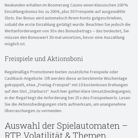
Neukunden erhalten im Boomerang Casino einen klassischen 100 %
Einzahlungsbonus bis zu 200 €, plus 50 Freispiele auf ausgewählte
Slots. Der Bonus wird automatisch Ihrem Konto gutgeschrieben,
sobald die erste Einzahlung getätigt wurde. Beachten Sie jedoch die
Wettanforderungen von 30 x des Bonusbetrags – das bedeutet, Sie
müssen den Bonuswert 30‑mal umsetzen, bevor eine Auszahlung
möglich ist.
Freispiele und Aktionsboni
Regelmäßige Promotionen bieten zusätzliche Freispiele oder
Cashback‑Angebote. Oft werden diese an bestimmte Wochentage
gekoppelt, etwa „Freitag‑Freispiel“ mit 10 kostenlosen Drehungen
auf den Slot „Starburst“. Auch hier gelten klare Umsatzbedingungen;
in der Regel liegt die Anforderung bei 25 x des Freispielwerts. Lesen
Sie die Aktionsbedingungen stets aufmerksam, um unangenehme
Überraschungen zu vermeiden.
Auswahl der Spielautomaten –
RTP, Volatilität & Themen