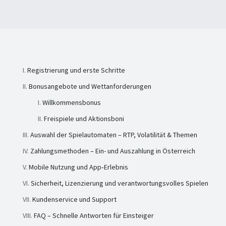
Registrierung und erste Schritte
Bonusangebote und Wettanforderungen
Willkommensbonus
Freispiele und Aktionsboni
Auswahl der Spielautomaten – RTP, Volatilität & Themen
Zahlungsmethoden – Ein- und Auszahlung in Österreich
Mobile Nutzung und App‑Erlebnis
Sicherheit, Lizenzierung und verantwortungsvolles Spielen
Kundenservice und Support
FAQ – Schnelle Antworten für Einsteiger