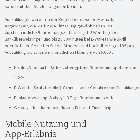
sofort mit dem Spielen beginnen können.
Auszahlungen werden in der Regel über dieselbe Methode
abgewickelt, die Sie für die Einzahlung gewählt haben. Die
durchschnittliche Bearbeitungszeit beträgt 1‑3 Werktage bei
Banküberweisungen und bis zu 30 Minuten bei E‑Wallets wie Skrill
oder Neteller. Beachten Sie die Mindest‑ und Höchstbeträge: 10 € pro
Auszahlung bis zu einem monatlichen Maximum von 5.000 €.
Kredit‑/Debitkarte: Sofort, aber ggf. mit Bearbeitungsgebühr von
1‑2 %.
E‑Wallets (Skrill, Neteller): Schnell, keine Gebühren bei Einzahlungen
Banküberweisung: Sicher, 1‑3 Tage Bearbeitungszeit.
Giropay: Ideal für mobile Nutzer, Echtzeit‑Einzahlung.
Mobile Nutzung und
App‑Erlebnis