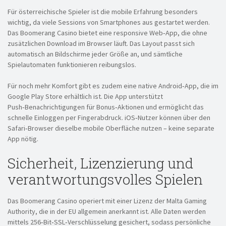
Für österreichische Spieler ist die mobile Erfahrung besonders
wichtig, da viele Sessions von Smartphones aus gestartet werden.
Das Boomerang Casino bietet eine responsive Web‑App, die ohne
zusätzlichen Download im Browser läuft. Das Layout passt sich
automatisch an Bildschirme jeder Größe an, und sämtliche
Spielautomaten funktionieren reibungslos.
Für noch mehr Komfort gibt es zudem eine native Android‑App, die im
Google Play Store erhältlich ist. Die App unterstützt
Push‑Benachrichtigungen für Bonus‑Aktionen und ermöglicht das
schnelle Einloggen per Fingerabdruck. iOS‑Nutzer können über den
Safari‑Browser dieselbe mobile Oberfläche nutzen – keine separate
App nötig.
Sicherheit, Lizenzierung und
verantwortungsvolles Spielen
Das Boomerang Casino operiert mit einer Lizenz der Malta Gaming
Authority, die in der EU allgemein anerkannt ist. Alle Daten werden
mittels 256‑Bit‑SSL‑Verschlüsselung gesichert, sodass persönliche