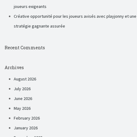
joueurs exigeants
Créative opportunité pour les joueurs avisés avec playjonny et une
stratégie gagnante assurée
Recent Comments
Archives
August 2026
July 2026
June 2026
May 2026
February 2026
January 2026