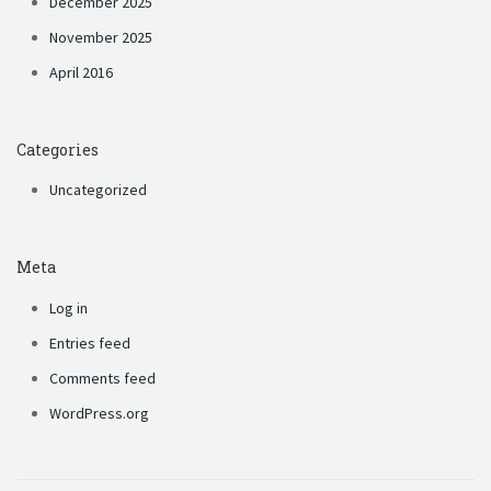
December 2025
November 2025
April 2016
Categories
Uncategorized
Meta
Log in
Entries feed
Comments feed
WordPress.org