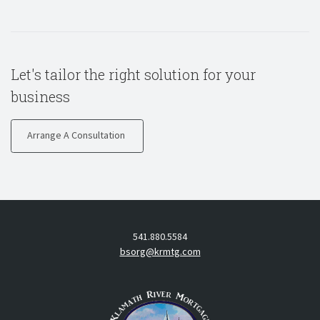
Let's tailor the right solution for your
business
Arrange A Consultation
541.880.5584
bsorg@krmtg.com