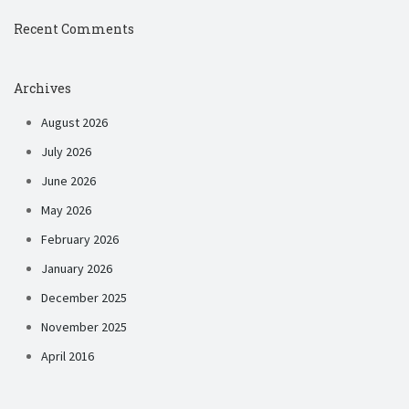
Recent Comments
Archives
August 2026
July 2026
June 2026
May 2026
February 2026
January 2026
December 2025
November 2025
April 2016