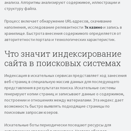
анализа. Алгоритмы анализируют содержимое, иллюстрации и
структуру файла.
Процесс включает обнаружение URL-адресов, скачивание
наполнения, исследование релевантности
7к казино
и запись в
хранилище. Быстрота внесения содержимого определяется от
авторитетности портала и технологических характеристик.
Что значит индексирование
сайта в поисковых системах
Индексация в искательных сервисах представляет ход занесения
веб-страниц в специальную массив данных для последующего
представления в результатах поиска. Искательные системы
генерируют копии страниц и записывают данные о содержимом,
построении и отношениях между материалами. Эта индекс дает
возможность быстро выявлять подходящие страницы по
поисковым запросам юзеров.
Искательные боты периодически посещают ресурсы для