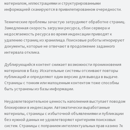
материалом, иллюстрациями и структурированными
информацией сканируются в привилегированном очередности.
Технические проблемы зачастую затрудняют обработке страниц.
Замедленная скорость загрузки ресурса, сбои сервера и
недосягаемость ресурса во время индексации приводят к
удалению страниц из хранилища. Поисковые роботы игнорируют
документы, которые не отвечают в продолжение заданного
интервала отклика.
Дублирующийся контент снижает возможности проникновения
материалов в базу. Искательные системы отсеивают повторы
публикаций и определяют один версию для вывода в выдаче.
Страницы с тонким или малоценным контентом тоже способны
быть устранены из базы информации.
Неудовлетворительное ценность наполнения выступает поводом
блокировки в индексации. Автоматически выработанные
материалы, страницы с избыточной объявлениями и публикации
без нужной данных не удовлетворяют критериям поисковых
систем. Страницы с попранием интеллектуальных прав казино 7к