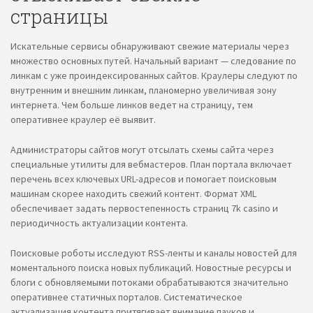
страницы
Искательные сервисы обнаруживают свежие материалы через
множество основных путей. Начальный вариант — следование по
линкам с уже проиндексированных сайтов. Краулеры следуют по
внутренним и внешним линкам, планомерно увеличивая зону
интернета. Чем больше линков ведет на страницу, тем
оперативнее краулер её выявит.
Администраторы сайтов могут отсылать схемы сайта через
специальные утилиты для вебмастеров. План портала включает
перечень всех ключевых URL-адресов и помогает поисковым
машинам скорее находить свежий контент. Формат XML
обеспечивает задать первостепенность страниц 7k casino и
периодичность актуализации контента.
Поисковые роботы исследуют RSS-ленты и каналы новостей для
моментального поиска новых публикаций. Новостные ресурсы и
блоги с обновляемыми потоками обрабатываются значительно
оперативнее статичных порталов. Систематическое
актуализация контента притягивает внимание пауков и