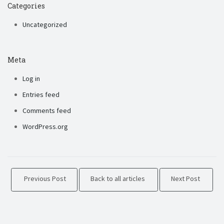
Categories
Uncategorized
Meta
Log in
Entries feed
Comments feed
WordPress.org
Previous Post
Back to all articles
Next Post