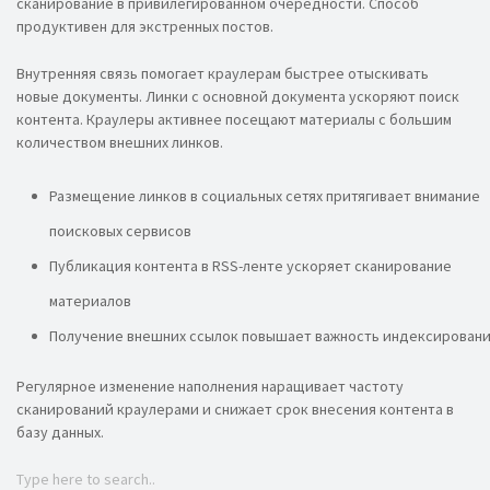
сканирование в привилегированном очередности. Способ
продуктивен для экстренных постов.
Внутренняя связь помогает краулерам быстрее отыскивать
новые документы. Линки с основной документа ускоряют поиск
контента. Краулеры активнее посещают материалы с большим
количеством внешних линков.
Размещение линков в социальных сетях притягивает внимание
поисковых сервисов
Публикация контента в RSS-ленте ускоряет сканирование
материалов
Получение внешних ссылок повышает важность индексирован
Регулярное изменение наполнения наращивает частоту
сканирований краулерами и снижает срок внесения контента в
базу данных.