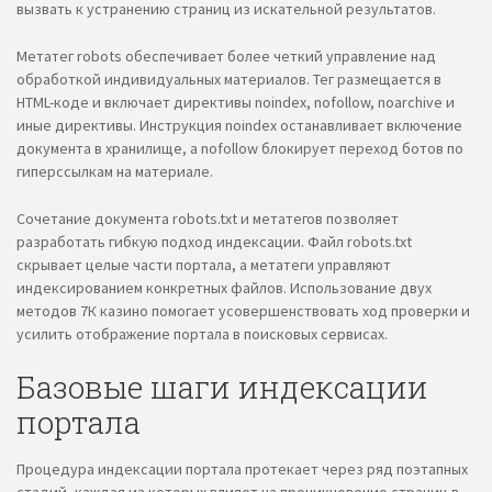
вызвать к устранению страниц из искательной результатов.
Метатег robots обеспечивает более четкий управление над
обработкой индивидуальных материалов. Тег размещается в
HTML-коде и включает директивы noindex, nofollow, noarchive и
иные директивы. Инструкция noindex останавливает включение
документа в хранилище, а nofollow блокирует переход ботов по
гиперссылкам на материале.
Сочетание документа robots.txt и метатегов позволяет
разработать гибкую подход индексации. Файл robots.txt
скрывает целые части портала, а метатеги управляют
индексированием конкретных файлов. Использование двух
методов 7К казино помогает усовершенствовать ход проверки и
усилить отображение портала в поисковых сервисах.
Базовые шаги индексации
портала
Процедура индексации портала протекает через ряд поэтапных