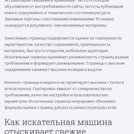
актуализации сведений в хранилище. Частота обходов
обусловлена от востребованности сайта, частоты публикации
нового содержимого и технического состояния ресурса.
Значимые порталы с постоянными изменениями 7К казино
сканируются регулярнее, чем неизменные материалы.
Занесенные страницы подвергаются оценке по совокупности
характеристик: качество содержимого, оригинальность
материала, быстрота открытия, мобильное адаптация.
Искательные сервисы оценивают релевантность страниц разным
требованиям и формируют ранжирование. Страницы с высоким
содержанием занимают высокие позиции в выдаче.
Наличие страницы в индексе не гарантирует высокие строки в
итогах поиска. Сортировка зависит от соперничества по
требованиям, качества настройки и пользовательских
параметров. Искательные сервисы непрерывно обновляют
формулы оценки страниц для роста ценности результатов.
Как искательная машина
отыскивает свежие