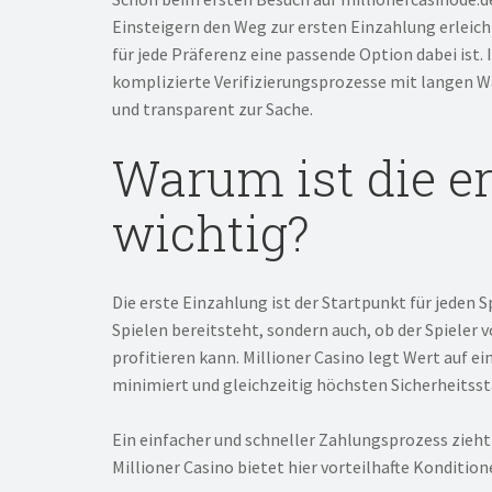
Einsteigern den Weg zur ersten Einzahlung erleich
für jede Präferenz eine passende Option dabei ist.
komplizierte Verifizierungsprozesse mit langen Wa
und transparent zur Sache.
Warum ist die e
wichtig?
Die erste Einzahlung ist der Startpunkt für jeden Sp
Spielen bereitsteht, sondern auch, ob der Spiele
profitieren kann. Millioner Casino legt Wert auf e
minimiert und gleichzeitig höchsten Sicherheitsst
Ein einfacher und schneller Zahlungsprozess zieht
Millioner Casino bietet hier vorteilhafte Konditio