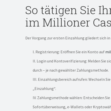
So tätigen Sie I
im Millioner Ca
Der Vorgang zur ersten Einzahlung gliedert sich in
Registrierung: Eröffnen Sie ein Konto auf
mil
Login und Kontoverifizierung: Melden Sie s
durch – je nach gewählter Zahlungsmethode.
Einzahlungsbereich aufrufen: Wechseln Si
„Einzahlung“.
Zahlungsmethode wählen: Entscheiden Sie sic
Sofortüberweisung, e-Wallets oder Kryptowä