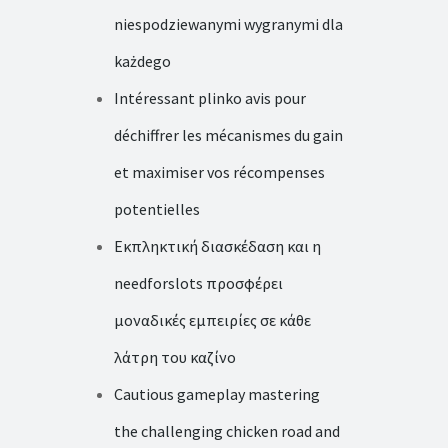
niespodziewanymi wygranymi dla
każdego
Intéressant plinko avis pour
déchiffrer les mécanismes du gain
et maximiser vos récompenses
potentielles
Εκπληκτική διασκέδαση και η
needforslots προσφέρει
μοναδικές εμπειρίες σε κάθε
λάτρη του καζίνο
Cautious gameplay mastering
the challenging chicken road and