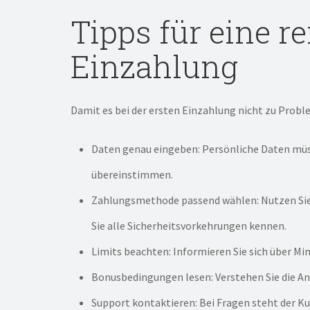
Tipps für eine r
Einzahlung
Damit es bei der ersten Einzahlung nicht zu Pro
Daten genau eingeben: Persönliche Daten mü
übereinstimmen.
Zahlungsmethode passend wählen: Nutzen Sie 
Sie alle Sicherheitsvorkehrungen kennen.
Limits beachten: Informieren Sie sich über M
Bonusbedingungen lesen: Verstehen Sie die A
Support kontaktieren: Bei Fragen steht der Ku