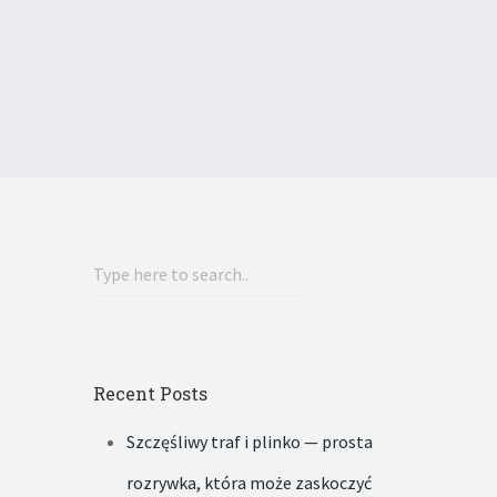
Recent Posts
Szczęśliwy traf i plinko — prosta
rozrywka, która może zaskoczyć