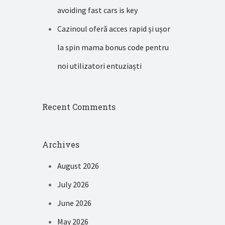
avoiding fast cars is key
Cazinoul oferă acces rapid și ușor
la spin mama bonus code pentru
noi utilizatori entuziaști
Recent Comments
Archives
August 2026
July 2026
June 2026
May 2026