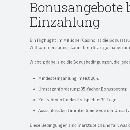
Bonusangebote b
Einzahlung
Ein Highlight im Millioner Casino ist die Bonusstru
Willkommensbonus kann Ihren Startguthaben um bis
Wichtig dabei sind die Bonusbedingungen, die jeder
Mindesteinzahlung: meist 20 €
Umsatzanforderung: 35-facher Bonusbetrag
Zeitrahmen für das Freispielen: 30 Tage
Ausschluss bestimmter Spiele von der Umsat
Diese Bedingungen sind marktüblich und fair, was d