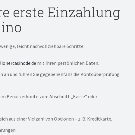
hre erste Einzahlung
sino
 wenige, leicht nachvollziehbare Schritte:
lionercasinode.de
mit Ihren persönlichen Daten.
ich an und führen Sie gegebenenfalls die Kontoüberprüfung
e im Benutzerkonto zum Abschnitt „Kasse“ oder
h aus einer Vielzahl von Optionen – z. B. Kreditkarte,
hrungen.