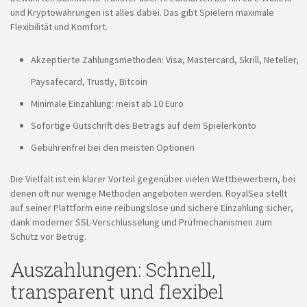
und Kryptowährungen ist alles dabei. Das gibt Spielern maximale
Flexibilität und Komfort.
Akzeptierte Zahlungsmethoden: Visa, Mastercard, Skrill, Neteller,
Paysafecard, Trustly, Bitcoin
Minimale Einzahlung: meist ab 10 Euro
Sofortige Gutschrift des Betrags auf dem Spielerkonto
Gebührenfrei bei den meisten Optionen
Die Vielfalt ist ein klarer Vorteil gegenüber vielen Wettbewerbern, bei
denen oft nur wenige Methoden angeboten werden. RoyalSea stellt
auf seiner Plattform eine reibungslose und sichere Einzahlung sicher,
dank moderner SSL-Verschlüsselung und Prüfmechanismen zum
Schutz vor Betrug.
Auszahlungen: Schnell,
transparent und flexibel