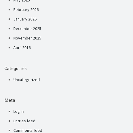
May 2026
February 2026
January 2026
December 2025
November 2025
April 2016
Categories
Uncategorized
Meta
Log in
Entries feed
Comments feed