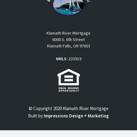
Klamath River Mortgage
6000 S. 6th Street
Klamath Falls, OR 97603
NMLS:
233919
© Copyright 2020 Klamath River Mortgage
Built by
Impressions Design + Marketing