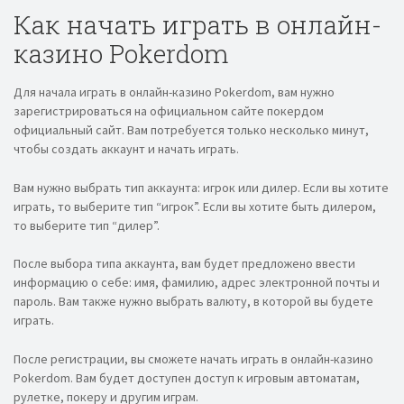
Как начать играть в онлайн-
казино Pokerdom
Для начала играть в онлайн-казино Pokerdom, вам нужно
зарегистрироваться на официальном сайте покердом
официальный сайт. Вам потребуется только несколько минут,
чтобы создать аккаунт и начать играть.
Вам нужно выбрать тип аккаунта: игрок или дилер. Если вы хотите
играть, то выберите тип “игрок”. Если вы хотите быть дилером,
то выберите тип “дилер”.
После выбора типа аккаунта, вам будет предложено ввести
информацию о себе: имя, фамилию, адрес электронной почты и
пароль. Вам также нужно выбрать валюту, в которой вы будете
играть.
После регистрации, вы сможете начать играть в онлайн-казино
Pokerdom. Вам будет доступен доступ к игровым автоматам,
рулетке, покеру и другим играм.