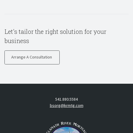
Let's tailor the right solution for your
business
Arrange A Consultation
541.880.5584
bsorg@krmtg.com