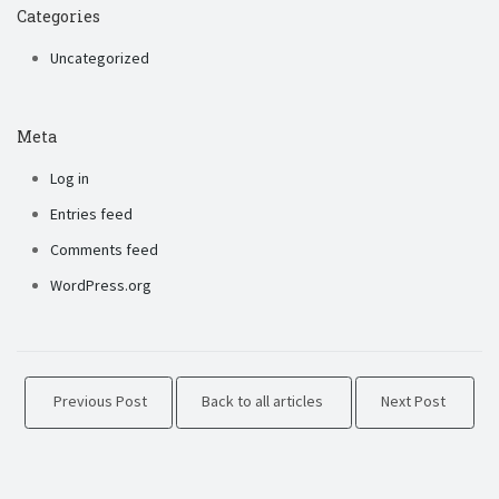
Categories
Uncategorized
Meta
Log in
Entries feed
Comments feed
WordPress.org
Previous Post
Back to all articles
Next Post