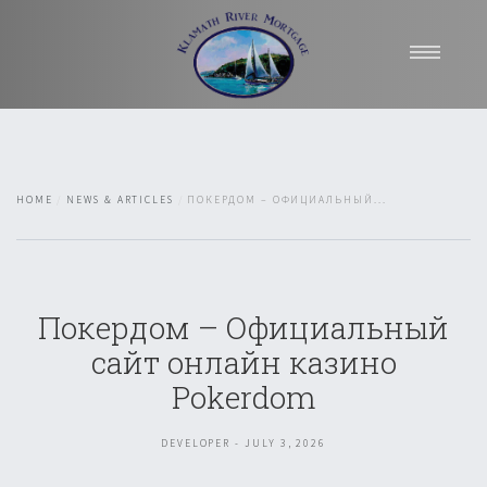
Home
About Us
Mortgages
HOME
NEWS & ARTICLES
ПОКЕРДОМ – ОФИЦИАЛЬНЫЙ...
Applications
Contact Us
Покердом – Официальный
сайт онлайн казино
Let Us Help
Pokerdom
DEVELOPER - JULY 3, 2026