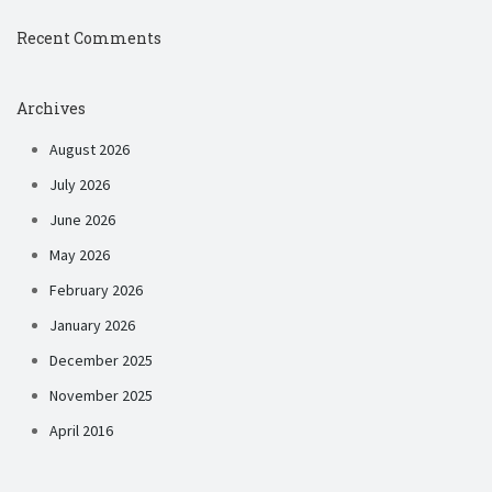
Recent Comments
Archives
August 2026
July 2026
June 2026
May 2026
February 2026
January 2026
December 2025
November 2025
April 2016