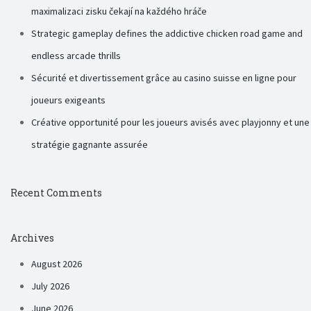
maximalizaci zisku čekají na každého hráče
Strategic gameplay defines the addictive chicken road game and
endless arcade thrills
Sécurité et divertissement grâce au casino suisse en ligne pour
joueurs exigeants
Créative opportunité pour les joueurs avisés avec playjonny et une
stratégie gagnante assurée
Recent Comments
Archives
August 2026
July 2026
June 2026