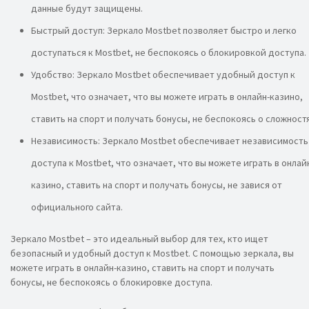
данные будут защищены.
Быстрый доступ: Зеркало Mostbet позволяет быстро и легко
доступаться к Mostbet, не беспокоясь о блокировкой доступа.
Удобство: Зеркало Mostbet обеспечивает удобный доступ к
Mostbet, что означает, что вы можете играть в онлайн-казино,
ставить на спорт и получать бонусы, не беспокоясь о сложностя
Независимость: Зеркало Mostbet обеспечивает независимость
доступа к Mostbet, что означает, что вы можете играть в онлай
казино, ставить на спорт и получать бонусы, не завися от
официального сайта.
Зеркало Mostbet – это идеальный выбор для тех, кто ищет
безопасный и удобный доступ к Mostbet. С помощью зеркала, вы
можете играть в онлайн-казино, ставить на спорт и получать
бонусы, не беспокоясь о блокировке доступа.