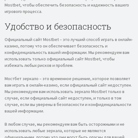
Mostbet, чтобы обеспечить безопасность и надежность вашего
игрового процесса.
Удобство и безопасность
Официальный сайт Mostbet – это лучший способ играть в онлайн-
казино, потому что он обеспечивает безопасность и
конфиденциальность вашей информации. Мы рекомендуем вам
использовать только официальный сайт Mostbet, чтобы
избежать любых рисков и проблем.
Мостбет зеркало – это временное решение, которое позволяет
вам играть в онлайн-казино, если официальный сайт недоступен.
Мы рекомендуем вам использовать зеркало Mostbet только в
случае, если официальный сайт недоступен, и только в том
случае, если вы уверены в безопасности и конфиденциальности
вашей информации.
В любом случае, мы рекомендуем вам быть осторожными и не
использовать любые зеркала, которые не являются
официальными, потому что они могут быть опасны для вашей