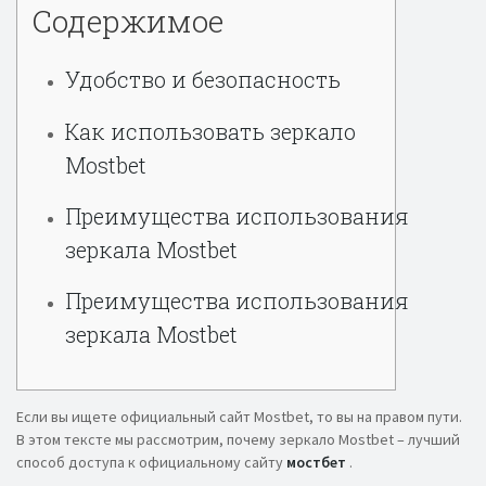
Содержимое
Удобство и безопасность
Как использовать зеркало
Mostbet
Преимущества использования
зеркала Mostbet
Преимущества использования
зеркала Mostbet
Если вы ищете официальный сайт Mostbet, то вы на правом пути.
В этом тексте мы рассмотрим, почему зеркало Mostbet – лучший
способ доступа к официальному сайту
мостбет
.