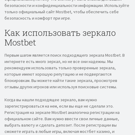
безопасности и конфиденциальности информации. Используйте
только официальный сайт Mostbet, чтобы обеспечить себе
безопасность и комфорт при игре.
Как использовать зеркало
Mostbet
Первым шагом является поиск подходящего зеркала Mostbet. В
интернете есть много зеркал, но не все они надежны. Мы
рекомендуем использовать только проверенные зеркала,
которые имеют хорошую репутацию и не подвергаются
блокировкам. Вы можете найти такие зеркала, просмотрев
отзывы других игроков или используя поисковые системы.
Когда вы нашли подходящее зеркало, вам нужно
зарегистрироваться на нем, если вы еще не сделали это.
Регистрация на зеркале Mostbet аналогична регистрации на
официальном сайте. Вам нужно ввести свои личные данные,
выбрать валюту и сделать депозит. После регистрации вы
сможете играть в любые игры, включая мостбет казино, и