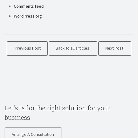
Comments feed
WordPress.org
Previous Post
Back to all articles
Next Post
Let's tailor the right solution for your
business
Arrange A Consultation