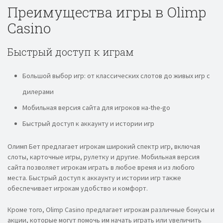
Преимущества игры в Olimp
Casino
Быстрый доступ к играм
Большой выбор игр: от классических слотов до живых игр с
дилерами
Мобильная версия сайта для игроков на-the-go
Быстрый доступ к аккаунту и истории игр
Олимп Бет предлагает игрокам широкий спектр игр, включая
слоты, карточные игры, рулетку и другие. Мобильная версия
сайта позволяет игрокам играть в любое время и из любого
места. Быстрый доступ к аккаунту и истории игр также
обеспечивает игрокам удобство и комфорт.
Кроме того, Olimp Casino предлагает игрокам различные бонусы и
акции, которые могут помочь им начать играть или увеличить