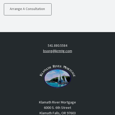
Arrange A Consultation
541.880.5584
bsorg@krmtg.com
Klamath River Mortgage
6000 S. 6th Street
Klamath Falls, OR 97603