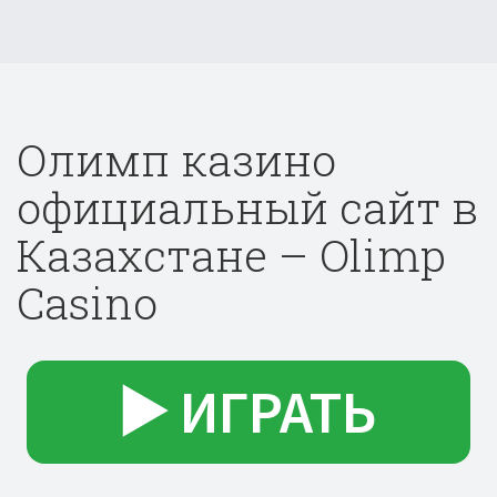
Олимп казино
официальный сайт в
Казахстане – Olimp
Casino
▶️ ИГРАТЬ