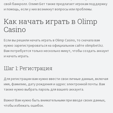
свой банкролл. Олимп Бет также предлагает игрокам поддержку
и помощь, если у них возникнут вопросы или проблемы.
Как начать играть в Olimp
Casino
Если вы решили начать играть в Olimp Casino, то сначала вам
нужно зарегистрироваться на официальном сайте olimpbet.kz.
Вам потребуется только несколько минут, чтобы создать аккаунт
и начать играть.
Шаг 1: Регистрация
Для регистрации вам нужно ввести свои личные данные, включая
имя, фамилию, дату рождения и адрес электронной почты. Вам
также нужно выбрать пароль для вашего аккаунта.
Важно! Вам нужно быть внимательными при вводе своих данных,
чтобы избежать ошибок.