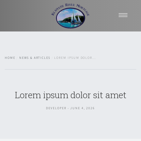
Home
About Us
Mortgages
HOME
NEWS & ARTICLES
LOREM IPSUM DOLOR...
Applications
Contact Us
Lorem ipsum dolor sit amet
Let Us Help
DEVELOPER - JUNE 4, 2026