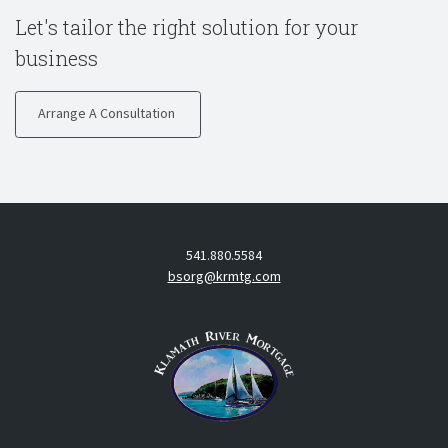
Let's tailor the right solution for your
business
Arrange A Consultation
541.880.5584
bsorg@krmtg.com