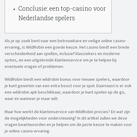
Conclusie: een top-casino voor
Nederlandse spelers
Als je op zoek bent naar een betrouwbare en veilige online casino-
ervaring, is WildRobin een goede keuze. Het casino biedt een brede
verscheidenheid aan spellen, inclusief klassiekers en moderne
opties, en een uitgebreide klantenservice om je te helpen bij
eventuele vragen of problemen.
WildRobin biedt een wildrobin bonus voor nieuwe spelers, waardoor
je kunt genieten van een extra boost voor je spel. Daarnaast is er ook
een wildrobin apk beschikbaar, waardoor je kunt spelen op de go,
waar en wanneer je maar wilt.
Maar hoe werkt de klantenservice van WildRobin precies? En wat zijn
de mogelijkheden voor ondersteuning? In dit artikel zullen we deze
vragen beantwoorden en je helpen om de juiste keuze te maken voor
je online casino-ervaring.