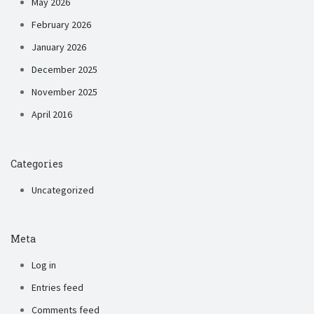
May 2026
February 2026
January 2026
December 2025
November 2025
April 2016
Categories
Uncategorized
Meta
Log in
Entries feed
Comments feed