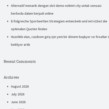
Alternatif menarik dengan slot demo nolimit city untuk sensasi
berbeda dalam berjudi online
Erfolgreiche Sportwetten Strategien entwickeln und mit n1bet die
optimalen Quoten finden
Hazırlıklı olun, casibom giriş için yeni bir dönem başlıyor ve fırsatlar s
bekliyor artık
Recent Comments
Archives
August 2026
July 2026
June 2026