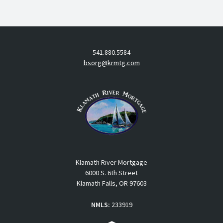
541.880.5584
bsorg@krmtg.com
Klamath River Mortgage
6000 S. 6th Street
Klamath Falls, OR 97603
NMLS:
233919