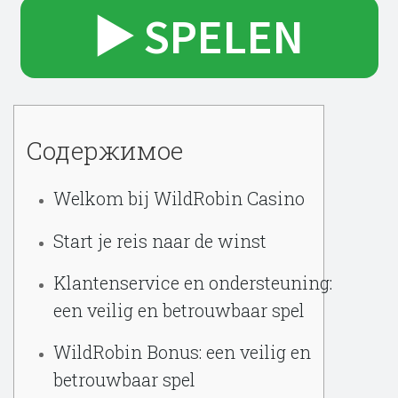
▶️ SPELEN
Содержимое
Welkom bij WildRobin Casino
Start je reis naar de winst
Klantenservice en ondersteuning:
een veilig en betrouwbaar spel
WildRobin Bonus: een veilig en
betrouwbaar spel