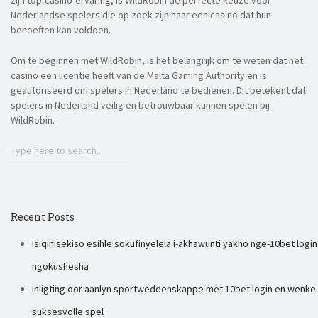
Nederlandse spelers die op zoek zijn naar een casino dat hun
behoeften kan voldoen.
Om te beginnen met WildRobin, is het belangrijk om te weten dat het
casino een licentie heeft van de Malta Gaming Authority en is
geautoriseerd om spelers in Nederland te bedienen. Dit betekent dat
spelers in Nederland veilig en betrouwbaar kunnen spelen bij
WildRobin.
Recent Posts
Isiqinisekiso esihle sokufinyelela i-akhawunti yakho nge-10bet login
ngokushesha
Inligting oor aanlyn sportweddenskappe met 10bet login en wenke 
suksesvolle spel