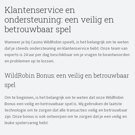
Klantenservice en
ondersteuning: een veilig en
betrouwbaar spel
Wanneer je bij Casino WildRobin speelt, is het belangrijk om te weten
dat je steeds ondersteuning en klantenservice hebt. Onze team van
experts is 24 uur per dag beschikbaar om je vragen te beantwoorden
en problemen op te lossen.
WildRobin Bonus: een veilig en betrouwbaar
spel
Om te beginnen, is het belangrijk om te weten dat onze WildRobin
Bonus een veilig en betrouwbaar spel is. Wij gebruiken de laatste
technologie om te zorgen dat alle transacties veilig en betrouwbaar
zijn. Onze bonus is ook ontworpen om te zorgen dat je een veilig en
leuke spelervaring hebt.