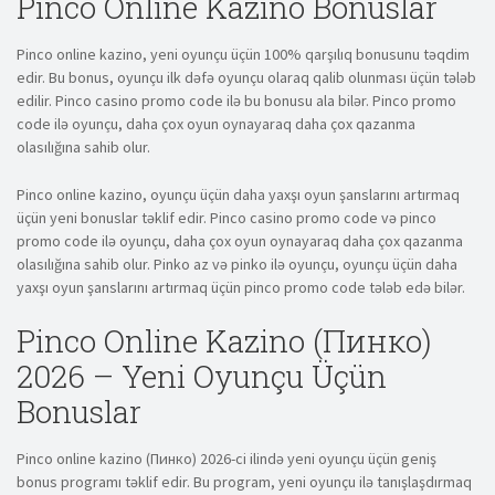
Pinco Online Kazino Bonuslar
Pinco online kazino, yeni oyunçu üçün 100% qarşılıq bonusunu təqdim
edir. Bu bonus, oyunçu ilk dəfə oyunçu olaraq qalib olunması üçün tələb
edilir. Pinco casino promo code ilə bu bonusu ala bilər. Pinco promo
code ilə oyunçu, daha çox oyun oynayaraq daha çox qazanma
olasılığına sahib olur.
Pinco online kazino, oyunçu üçün daha yaxşı oyun şanslarını artırmaq
üçün yeni bonuslar təklif edir. Pinco casino promo code və pinco
promo code ilə oyunçu, daha çox oyun oynayaraq daha çox qazanma
olasılığına sahib olur. Pinko az və pinko ilə oyunçu, oyunçu üçün daha
yaxşı oyun şanslarını artırmaq üçün pinco promo code tələb edə bilər.
Pinco Online Kazino (Пинко)
2026 – Yeni Oyunçu Üçün
Bonuslar
Pinco online kazino (Пинко) 2026-ci ilində yeni oyunçu üçün geniş
bonus programı təklif edir. Bu program, yeni oyunçu ilə tanışlaşdırmaq