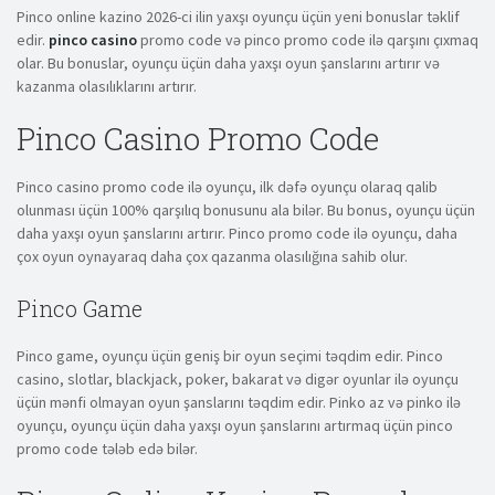
Pinco online kazino 2026-ci ilin yaxşı oyunçu üçün yeni bonuslar təklif
edir.
pinco casino
promo code və pinco promo code ilə qarşını çıxmaq
olar. Bu bonuslar, oyunçu üçün daha yaxşı oyun şanslarını artırır və
kazanma olasılıklarını artırır.
Pinco Casino Promo Code
Pinco casino promo code ilə oyunçu, ilk dəfə oyunçu olaraq qalib
olunması üçün 100% qarşılıq bonusunu ala bilər. Bu bonus, oyunçu üçün
daha yaxşı oyun şanslarını artırır. Pinco promo code ilə oyunçu, daha
çox oyun oynayaraq daha çox qazanma olasılığına sahib olur.
Pinco Game
Pinco game, oyunçu üçün geniş bir oyun seçimi təqdim edir. Pinco
casino, slotlar, blackjack, poker, bakarat və digər oyunlar ilə oyunçu
üçün mənfi olmayan oyun şanslarını təqdim edir. Pinko az və pinko ilə
oyunçu, oyunçu üçün daha yaxşı oyun şanslarını artırmaq üçün pinco
promo code tələb edə bilər.