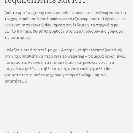
Από το όρο “wagering requirements” προκύπτει η ανάγκη να παίξετε
το χρηματικό ποσό του bonus πριν το εξαργυρώσετε. Η σχέση με το
RTP (Return to Player) είναι άμεσα συνδεδεμένη: τα παιχνίδια με
υψηλό RTP (π.χ. 96‑98 %) βοηθούν στο να πληρώσουν πιο γρήγορα
τις απαιτήσεις.
Επιλέξτε slots ή τραπέζι με χαμηλότερη μεταβλητότητα (volatility)
όταν προσπαθείτε να περάσετε το wagering – τα μικρά κέρδη είναι
πιο προσιτά. Αν αναζητάτε διασκέδαση και μεγάλες νίκες, τα
παιχνίδια υψηλής μεταβλητότητας είναι η επιλογή, αλλά θα
χρειαστείτε περισσότερο χρόνο για την ολοκλήρωση των
απαιτήσεων.