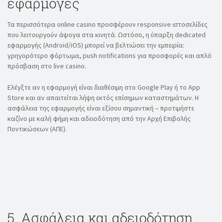
εφαρμογές
Τα περισσότερα online casino προσφέρουν responsive ιστοσελίδες
που λειτουργούν άψογα στα κινητά. Ωστόσο, η ύπαρξη dedicated
εφαρμογής (Android/iOS) μπορεί να βελτιώσει την εμπειρία:
γρηγορότερο φόρτωμα, push notifications για προσφορές και απλό
πρόσβαση στο live casino.
Ελέγξτε αν η εφαρμογή είναι διαθέσιμη στο Google Play ή το App
Store και αν απαιτείται λήψη εκτός επίσημων καταστημάτων. Η
ασφάλεια της εφαρμογής είναι εξίσου σημαντική – προτιμήστε
καζίνο με καλή φήμη και αδειοδότηση από την Αρχή Επιβολής
Ποντικώσεων (ΑΠΕ).
5. Ασφάλεια και αδειοδότηση