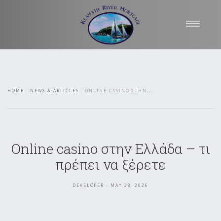
Home
About Us
Mortgages
HOME
NEWS & ARTICLES
ONLINE CASINO ΣΤΗΝ...
Applications
Contact Us
Online casino στην Ελλάδα – τι
πρέπει να ξέρετε
Let Us Help
DEVELOPER - MAY 28, 2026