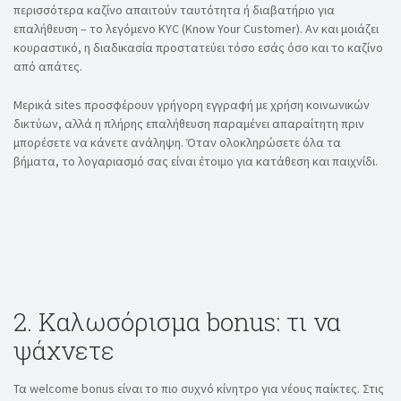
περισσότερα καζίνο απαιτούν ταυτότητα ή διαβατήριο για
επαλήθευση – το λεγόμενο KYC (Know Your Customer). Αν και μοιάζει
κουραστικό, η διαδικασία προστατεύει τόσο εσάς όσο και το καζίνο
από απάτες.
Μερικά sites προσφέρουν γρήγορη εγγραφή με χρήση κοινωνικών
δικτύων, αλλά η πλήρης επαλήθευση παραμένει απαραίτητη πριν
μπορέσετε να κάνετε ανάληψη. Όταν ολοκληρώσετε όλα τα
βήματα, το λογαριασμό σας είναι έτοιμο για κατάθεση και παιχνίδι.
2. Καλωσόρισμα bonus: τι να
ψάχνετε
Τα welcome bonus είναι το πιο συχνό κίνητρο για νέους παίκτες. Στις