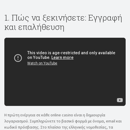
1. Πώς να ξεκινήσετε: Εγγραφή
και επαλήθευση
Η πρώτη ενέργεια σε κάθε online casino είναι η δημιουργία
λογαριασμού. Συμπληρώνετε το βασικό φορμά με όνομα, email και
κωδικό πρόσβασης. Στο πλαίσιο της ελληνικής νομοθεσίας, τα