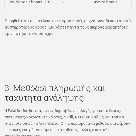
No‑deposit bonus 10 €
–
45x το bonus
Θυμηθείτε ότι οι πιο ελκυστικές προσφορές συχνά συνοδεύονται από
αυστηρότερους όρους. Διαβάστε πάντα τους μικρούς χαρακτήρες
πριν πατήσετε «Αποδοχή».
3. Μεθόδοι πληρωμής και
ταχύτητα ανάληψης
Η Ελλάδα διαθέτει αρκετές δημοφιλείς επιλογές για καταθέσεις:
πιστωτικές/χρεωστικές κάρτες, Skrill, Neteller, καθώς και τοπικά
e‑wallets όπως το Viva Wallet. Οι περιορισμοί ανά μέθοδο διαφέρουν
– μερικές επιτρέπουν άμεσες καταθέσεις, άλλες απαιτούν