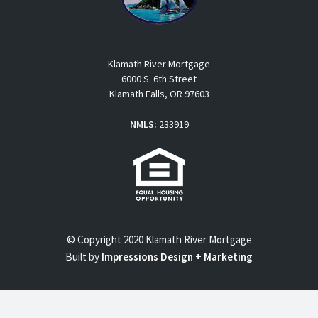
Klamath River Mortgage
6000 S. 6th Street
Klamath Falls, OR 97603
NMLS:
233919
© Copyright 2020 Klamath River Mortgage
Built by
Impressions Design + Marketing