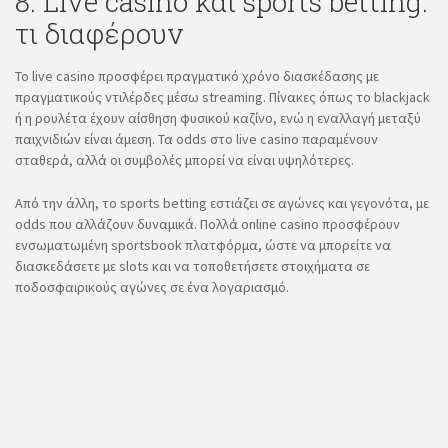
8. Live casino και sports betting:
τι διαφέρουν
Το live casino προσφέρει πραγματικό χρόνο διασκέδασης με
πραγματικούς ντιλέρδες μέσω streaming. Πίνακες όπως το blackjack
ή η ρουλέτα έχουν αίσθηση φυσικού καζίνο, ενώ η εναλλαγή μεταξύ
παιχνιδιών είναι άμεση. Τα odds στο live casino παραμένουν
σταθερά, αλλά οι συμβολές μπορεί να είναι υψηλότερες.
Από την άλλη, το sports betting εστιάζει σε αγώνες και γεγονότα, με
odds που αλλάζουν δυναμικά. Πολλά online casino προσφέρουν
ενσωματωμένη sportsbook πλατφόρμα, ώστε να μπορείτε να
διασκεδάσετε με slots και να τοποθετήσετε στοιχήματα σε
ποδοσφαιρικούς αγώνες σε ένα λογαριασμό.