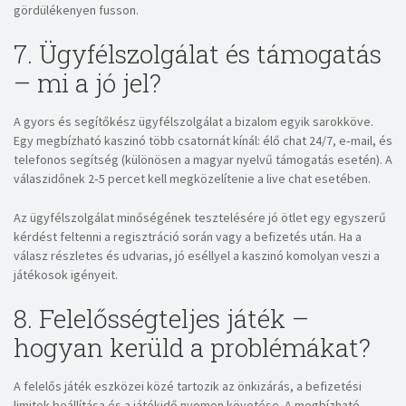
gördülékenyen fusson.
7. Ügyfélszolgálat és támogatás
– mi a jó jel?
A gyors és segítőkész ügyfélszolgálat a bizalom egyik sarokköve.
Egy megbízható kaszinó több csatornát kínál: élő chat 24/7, e‑mail, és
telefonos segítség (különösen a magyar nyelvű támogatás esetén). A
válaszidőnek 2‑5 percet kell megközelítenie a live chat esetében.
Az ügyfélszolgálat minőségének tesztelésére jó ötlet egy egyszerű
kérdést feltenni a regisztráció során vagy a befizetés után. Ha a
válasz részletes és udvarias, jó eséllyel a kaszinó komolyan veszi a
játékosok igényeit.
8. Felelősségteljes játék –
hogyan kerüld a problémákat?
A felelős játék eszközei közé tartozik az önkizárás, a befizetési
limitek beállítása és a játékidő nyomon követése. A megbízható