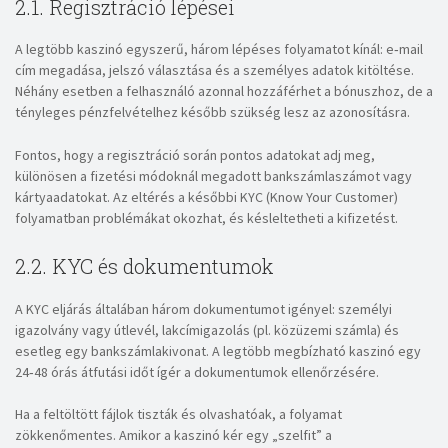
2.1. Regisztráció lépései
A legtöbb kaszinó egyszerű, három lépéses folyamatot kínál: e‑mail
cím megadása, jelszó választása és a személyes adatok kitöltése.
Néhány esetben a felhasználó azonnal hozzáférhet a bónuszhoz, de a
tényleges pénzfelvételhez később szükség lesz az azonosításra.
Fontos, hogy a regisztráció során pontos adatokat adj meg,
különösen a fizetési módoknál megadott bankszámlaszámot vagy
kártyaadatokat. Az eltérés a későbbi KYC (Know Your Customer)
folyamatban problémákat okozhat, és késleltetheti a kifizetést.
2.2. KYC és dokumentumok
A KYC eljárás általában három dokumentumot igényel: személyi
igazolvány vagy útlevél, lakcímigazolás (pl. közüzemi számla) és
esetleg egy bankszámlakivonat. A legtöbb megbízható kaszinó egy
24‑48 órás átfutási időt ígér a dokumentumok ellenőrzésére.
Ha a feltöltött fájlok tiszták és olvashatóak, a folyamat
zökkenőmentes. Amikor a kaszinó kér egy „szelfit” a