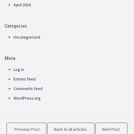
April 2016
Categories
Uncategorized
Meta
Log in
Entries feed
Comments feed
WordPress.org
Previous Post
Back to all articles
Next Post