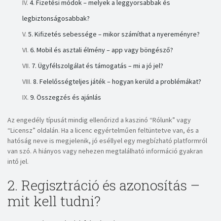
4. Fizetési módok – melyek a leggyorsabbak és
legbiztonságosabbak?
5. Kifizetés sebessége – mikor számíthat a nyereményre?
6. Mobil és asztali élmény – app vagy böngésző?
7. Ügyfélszolgálat és támogatás – mi a jó jel?
8. Felelősségteljes játék – hogyan kerüld a problémákat?
9. Összegzés és ajánlás
Az engedély típusát mindig ellenőrizd a kaszinó “Rólunk” vagy
“Licensz” oldalán. Ha a licenc egyértelműen feltüntetve van, és a
hatóság neve is megjelenik, jó eséllyel egy megbízható platformról
van szó. A hiányos vagy nehezen megtalálható információ gyakran
intő jel.
2. Regisztráció és azonosítás –
mit kell tudni?