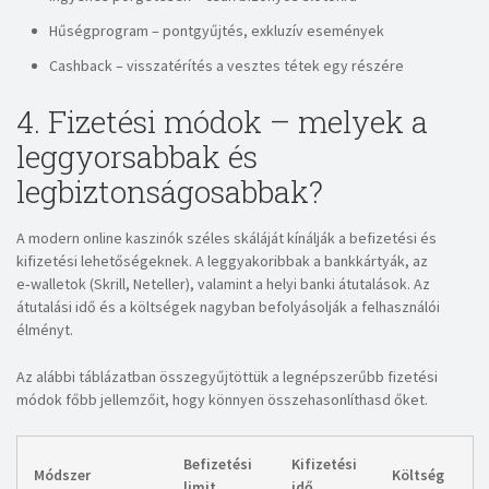
Hűségprogram – pontgyűjtés, exkluzív események
Cashback – visszatérítés a vesztes tétek egy részére
4. Fizetési módok – melyek a
leggyorsabbak és
legbiztonságosabbak?
A modern online kaszinók széles skáláját kínálják a befizetési és
kifizetési lehetőségeknek. A leggyakoribbak a bankkártyák, az
e‑walletok (Skrill, Neteller), valamint a helyi banki átutalások. Az
átutalási idő és a költségek nagyban befolyásolják a felhasználói
élményt.
Az alábbi táblázatban összegyűjtöttük a legnépszerűbb fizetési
módok főbb jellemzőit, hogy könnyen összehasonlíthasd őket.
Befizetési
Kifizetési
Módszer
Költség
limit
idő