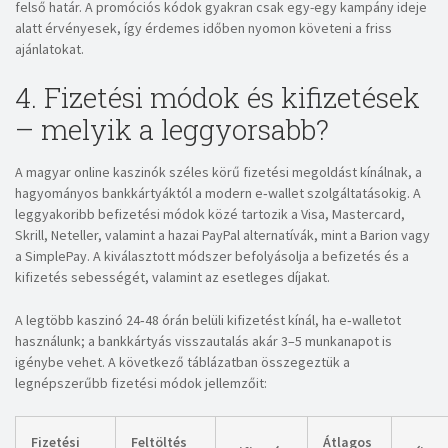
felső határ. A promóciós kódok gyakran csak egy-egy kampány ideje
alatt érvényesek, így érdemes időben nyomon követeni a friss
ajánlatokat.
4. Fizetési módok és kifizetések
– melyik a leggyorsabb?
A magyar online kaszinók széles körű fizetési megoldást kínálnak, a
hagyományos bankkártyáktól a modern e‑wallet szolgáltatásokig. A
leggyakoribb befizetési módok közé tartozik a Visa, Mastercard,
Skrill, Neteller, valamint a hazai PayPal alternatívák, mint a Barion vagy
a SimplePay. A kiválasztott módszer befolyásolja a befizetés és a
kifizetés sebességét, valamint az esetleges díjakat.
A legtöbb kaszinó 24‑48 órán belüli kifizetést kínál, ha e‑walletot
használunk; a bankkártyás visszautalás akár 3–5 munkanapot is
igénybe vehet. A következő táblázatban összegeztük a
legnépszerűbb fizetési módok jellemzőit:
Fizetési
Feltöltés
Átlagos