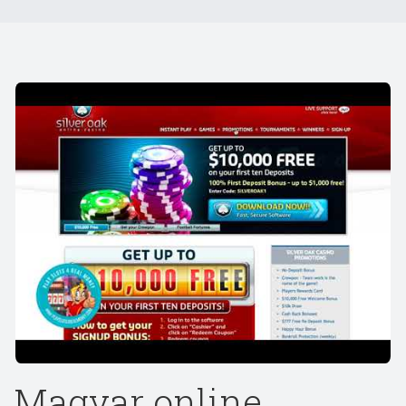
Magyar online