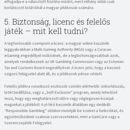
elfogadja-e a választott fizetési módot, mert néhány oldal csak
korlátozott listát kínál a magyar játékosok számára.
5. Biztonság, licenc és felelős
játék – mit kell tudni?
A legfontosabb szempont a licenc: a magyar online kaszinók
leggyakrabban a Malti Gaming Authority (MGA) vagy a Curacao
eGaming engedéllyel működnek, de a legbiztonságosabbak azok,
amelyek rendelkeznek az UK Gambling Commission vagy az Estonian
Tax and Customs Board engedélyével. A licenc jelzi, hogy a kaszinó
szigorú felügyelet alatt áll, és a játékosok pénze védett.
Felelős játékra vonatkozó eszközök szintén elérhetők: önkorlátozás,
letét beállítása, vagy a „Self‑Exclusion” program, amely lehetővé
teszi, hogy egy meghatározott időre vagy véglegesen kizárjuk
magunkat a játékból. A jó hírű kaszinók általában egy dedikált
“Responsible Gambling” oldalon mutatják be ezeket a funkciókat, és
együttműködnek szakmai szervezetekkel, mint a GamCare vagy a
Szerencsejáték Felügyelet.