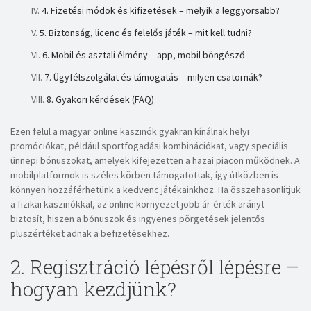
4. Fizetési módok és kifizetések – melyik a leggyorsabb?
5. Biztonság, licenc és felelős játék – mit kell tudni?
6. Mobil és asztali élmény – app, mobil böngésző
7. Ügyfélszolgálat és támogatás – milyen csatornák?
8. Gyakori kérdések (FAQ)
Ezen felül a magyar online kaszinók gyakran kínálnak helyi
promóciókat, például sportfogadási kombinációkat, vagy speciális
ünnepi bónuszokat, amelyek kifejezetten a hazai piacon működnek. A
mobilplatformok is széles körben támogatottak, így útközben is
könnyen hozzáférhetünk a kedvenc játékainkhoz. Ha összehasonlítjuk
a fizikai kaszinókkal, az online környezet jobb ár-érték arányt
biztosít, hiszen a bónuszok és ingyenes pörgetések jelentős
pluszértéket adnak a befizetésekhez.
2. Regisztráció lépésről lépésre –
hogyan kezdjünk?