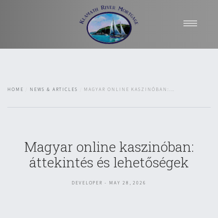
Home
About Us
Mortgages
HOME
NEWS & ARTICLES
MAGYAR ONLINE KASZINÓBAN:...
Applications
Contact Us
Magyar online kaszinóban:
áttekintés és lehetőségek
Let Us Help
DEVELOPER - MAY 28, 2026