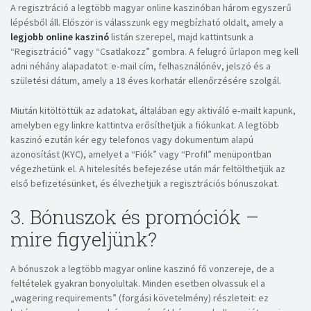
A regisztráció a legtöbb magyar online kaszinóban három egyszerű
lépésből áll. Először is válasszunk egy megbízható oldalt, amely a
legjobb online kaszinó
listán szerepel, majd kattintsunk a
“Regisztráció” vagy “Csatlakozz” gombra. A felugró űrlapon meg kell
adni néhány alapadatot: e‑mail cím, felhasználónév, jelszó és a
születési dátum, amely a 18 éves korhatár ellenőrzésére szolgál.
Miután kitöltöttük az adatokat, általában egy aktiváló e‑mailt kapunk,
amelyben egy linkre kattintva erősíthetjük a fiókunkat. A legtöbb
kaszinó ezután kér egy telefonos vagy dokumentum alapú
azonosítást (KYC), amelyet a “Fiók” vagy “Profil” menüpontban
végezhetünk el. A hitelesítés befejezése után már feltölthetjük az
első befizetésünket, és élvezhetjük a regisztrációs bónuszokat.
3. Bónuszok és promóciók –
mire figyeljünk?
A bónuszok a legtöbb magyar online kaszinó fő vonzereje, de a
feltételek gyakran bonyolultak. Minden esetben olvassuk el a
„wagering requirements” (forgási követelmény) részleteit: ez