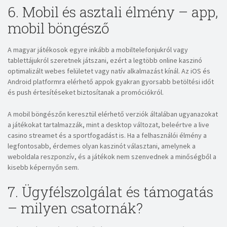
6. Mobil és asztali élmény – app,
mobil böngésző
A magyar játékosok egyre inkább a mobiltelefonjukról vagy
tablettájukról szeretnek játszani, ezért a legtöbb online kaszinó
optimalizált webes felületet vagy natív alkalmazást kínál. Az iOS és
Android platformra elérhető appok gyakran gyorsabb betöltési időt
és push értesítéseket biztosítanak a promóciókról.
A mobil böngészőn keresztül elérhető verziók általában ugyanazokat
a játékokat tartalmazzák, mint a desktop változat, beleértve a live
casino streamet és a sportfogadást is. Ha a felhasználói élmény a
legfontosabb, érdemes olyan kaszinót választani, amelynek a
weboldala reszponzív, és a játékok nem szenvednek a minőségből a
kisebb képernyőn sem.
7. Ügyfélszolgálat és támogatás
– milyen csatornák?