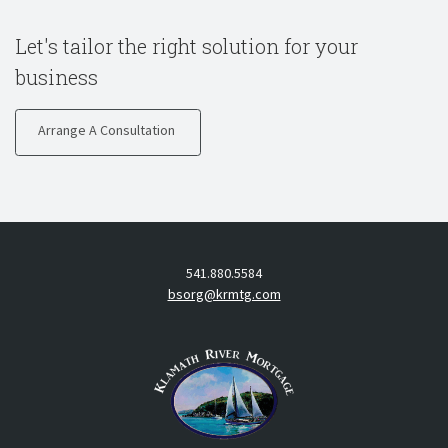
Let's tailor the right solution for your
business
Arrange A Consultation
541.880.5584
bsorg@krmtg.com