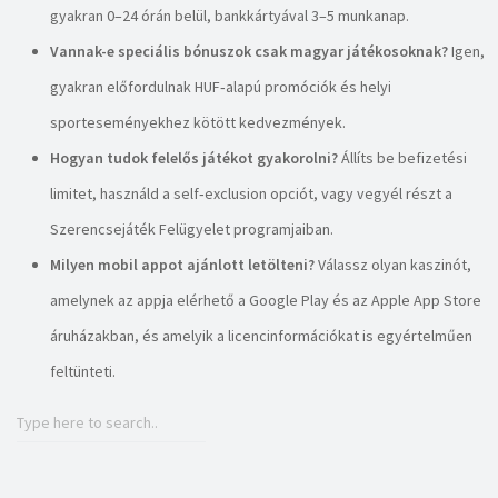
gyakran 0–24 órán belül, bankkártyával 3–5 munkanap.
Vannak-e speciális bónuszok csak magyar játékosoknak?
Igen,
gyakran előfordulnak HUF‑alapú promóciók és helyi
sporteseményekhez kötött kedvezmények.
Hogyan tudok felelős játékot gyakorolni?
Állíts be befizetési
limitet, használd a self‑exclusion opciót, vagy vegyél részt a
Szerencsejáték Felügyelet programjaiban.
Milyen mobil appot ajánlott letölteni?
Válassz olyan kaszinót,
amelynek az appja elérhető a Google Play és az Apple App Store
áruházakban, és amelyik a licencinformációkat is egyértelműen
feltünteti.