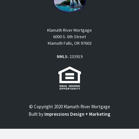
Klamath River Mortgage
6000 S. 6th Street
Klamath Falls, OR 97603
NMLS:
233919
© Copyright 2020 Klamath River Mortgage
Built by
Impressions Design + Marketing