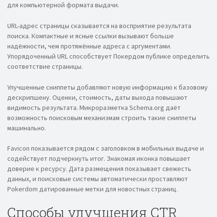
для компьютерной формата выдачи.
URL-адрес страницы сказывается на восприятие результата
поиска. Компактные и ясные ссылки вызывают больше
надёжности, чем протяжённые адреса с аргументами.
Упорядоченный URL способствует Покердом публике определить
соответствие страницы.
Улучшенные сниппеты добавляют новую информацию к базовому
дескрипшену. Оценки, стоимость, даты выхода повышают
видимость результата. Микроразметка Schema.org даёт
возможность поисковым механизмам строить такие сниппеты
машинально.
Favicon показывается рядом с заголовком в мобильных выдаче и
содействует подчеркнуть итог. Знакомая иконка повышает
доверие к ресурсу. Дата размещения показывает свежесть
данных, и поисковые системы автоматически проставляют
Pokerdom датированные метки для новостных страниц.
Способы улучшения CTR