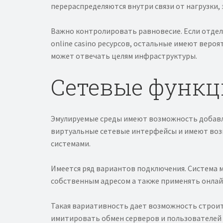
перераспределяются внутри связи от нагрузки,
Важно контролировать равновесие. Если отде
online casino ресурсов, остальные имеют вер
может отвечать целям инфраструктуры.
Сетевые функ
Эмулируемые среды имеют возможность добавл
виртуальные сетевые интерфейсы и имеют во
системами.
Имеется ряд вариантов подключения. Система
собственным адресом а также применять онла
Такая вариативность дает возможность строи
имитировать обмен серверов и пользователей