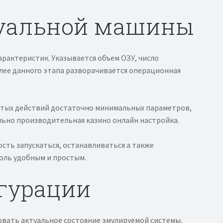
туальной машины
актеристик. Указывается объем ОЗУ, число
алее данного этапа разворачивается операционная
остых действий достаточно минимальных параметров,
льно производительная казино онлайн настройка.
сть запускаться, останавливаться а также
оль удобным и простым.
гурации
вать актуальное состояние эмулируемой системы.