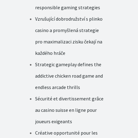
responsible gaming strategies
Vzrušující dobrodružství s plinko
casino a promyšlená strategie
pro maximalizaci zisku čekají na
každého hráče
Strategic gameplay defines the
addictive chicken road game and
endless arcade thrills
Sécurité et divertissement grâce
au casino suisse en ligne pour
joueurs exigeants
Créative opportunité pour les