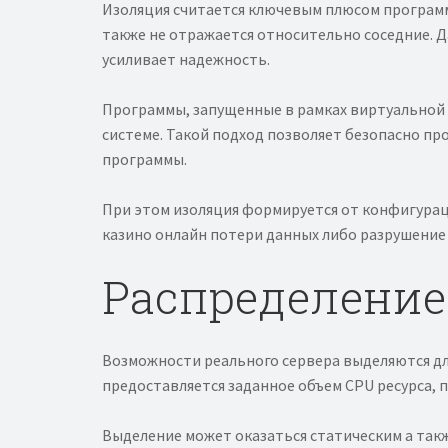
Изоляция считается ключевым плюсом программ
также не отражается относительно соседние. 
усиливает надежность.
Программы, запущенные в рамках виртуальной
системе. Такой подход позволяет безопасно п
программы.
При этом изоляция формируется от конфигура
казино онлайн потери данных либо разрушение
Распределени
Возможности реального сервера выделяются д
предоставляется заданное объем CPU ресурса, п
Выделение может оказаться статическим а так