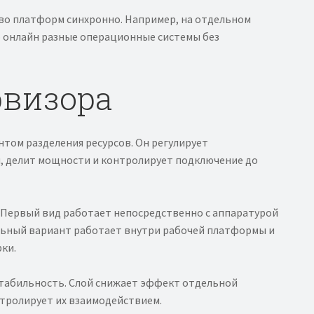
во платформ синхронно. Например, на отдельном
 онлайн разные операционные системы без
рвизора
том разделения ресурсов. Он регулирует
, делит мощности и контролирует подключение до
 Первый вид работает непосредственно с аппаратурой
ельный вариант работает внутри рабочей платформы и
рки.
стабильность. Слой снижает эффект отдельной
тролирует их взаимодействием.