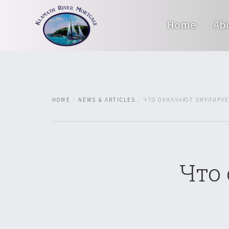
Home
Ab
HOME
NEWS & ARTICLES
ЧТО ОЗНАЧАЮТ ЭМУЛИРУЕ
Что