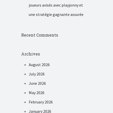
joueurs avisés avec playjonny et
une stratégie gagnante assurée
Recent Comments
Archives
August 2026
July 2026
June 2026
May 2026
February 2026
January 2026