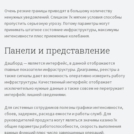
Очень резкие границы приводят в большому количеству
ненужных уведомлений. Слишком 7к мягкие условия способны
пропустить серьезную угрозу. Потому параметры могут
принимать штатное состояние инфраструктуры, максимумы
интенсивности плюс приемлемые колебания.
Панели и представление
Дашборд — является интерфейс, в данной отображаются
главные показатели инфраструктуры. Диаграммы, реестры а
также сигналы дают возможность оперативно измерить работу
инфраструктуры. Качественный интерфейс отображает
исключительно нужные данные а также совсем не перегружает
интерфейс лишней сведениями.
Для системных сотрудников полезны графики интенсивности,
сбоев, задержек, расхода емкости и работы служб. Для
руководителей продукта могут являться значимы казино7к
общие параметры работоспособности, скорость выполнения
важных функций плюс число завершенных операций.