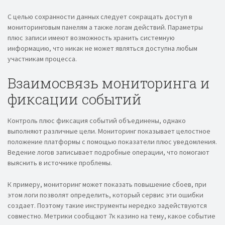
С целью сохранности данных следует сокращать доступ в
мониторинговым панелям а также логам действий. Параметры
плюс записи имеют возможность хранить системную
информацию, что никак не может являться доступна любым
участникам процесса.
Взаимосвязь мониторинга и
фиксации событий
Контроль плюс фиксация событий объединены, однако
выполняют различные цели. Мониторинг показывает целостное
положение платформы с помощью показатели плюс уведомления.
Ведение логов записывает подробные операции, что помогают
выяснить в источнике проблемы.
К примеру, мониторинг может показать повышение сбоев, при
этом логи позволят определить, который сервис эти ошибки
создает. Поэтому такие инструменты нередко задействуются
совместно. Метрики сообщают 7к казино на тему, какое событие