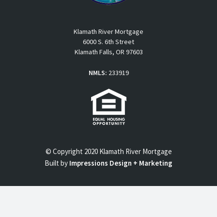
Klamath River Mortgage
6000 S. 6th Street
Klamath Falls, OR 97603
NMLS:
233919
© Copyright 2020 Klamath River Mortgage
Built by
Impressions Design + Marketing