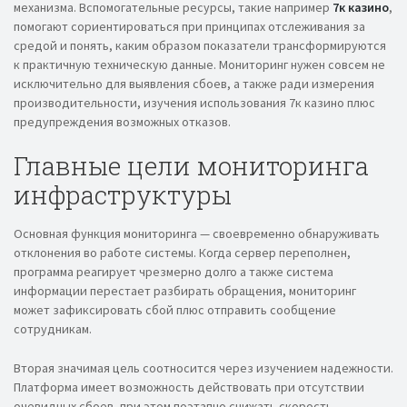
механизма. Вспомогательные ресурсы, такие например
7к казино
,
помогают сориентироваться при принципах отслеживания за
средой и понять, каким образом показатели трансформируются
к практичную техническую данные. Мониторинг нужен совсем не
исключительно для выявления сбоев, а также ради измерения
производительности, изучения использования 7к казино плюс
предупреждения возможных отказов.
Главные цели мониторинга
инфраструктуры
Основная функция мониторинга — своевременно обнаруживать
отклонения во работе системы. Когда сервер переполнен,
программа реагирует чрезмерно долго а также система
информации перестает разбирать обращения, мониторинг
может зафиксировать сбой плюс отправить сообщение
сотрудникам.
Вторая значимая цель соотносится через изучением надежности.
Платформа имеет возможность действовать при отсутствии
очевидных сбоев, при этом поэтапно снижать скорость.