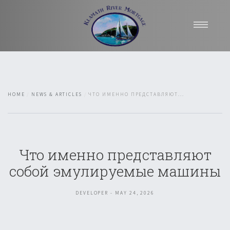
Home
About Us
Mortgages
HOME
NEWS & ARTICLES
ЧТО ИМЕННО ПРЕДСТАВЛЯЮТ...
Applications
Contact Us
Что именно представляют
собой эмулируемые машины
Let Us Help
DEVELOPER - MAY 24, 2026