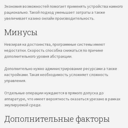
Экономия возможностей помогает применять устройства намного
рационально. Такой подход уменьшает затраты а также
увеличивает казино онлайн производительность.
Минусы
Невзирая на достоинства, программные системы имеют
недостатки. Скорость способна снижаться по причине
дополнительного уровня абстракции.
Дополнительно нужно администрирование ресурсами а также
настройками. Такая необходимость усложняет сложность
управления.
Отдельные операции нуждаются в прямого допуска до
аппаратуре, что имеет вероятность оказаться урезано в рамках
эмулируемой среде.
Дополнительные факторы