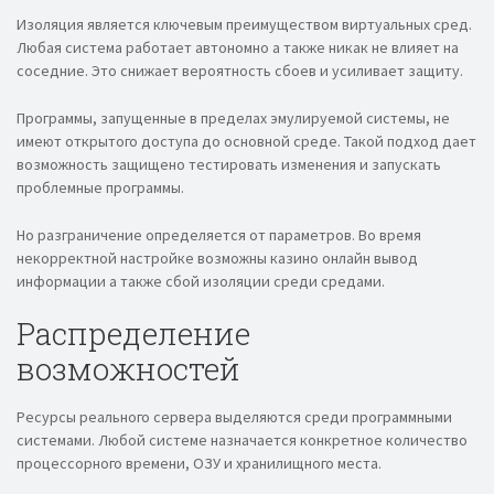
Изоляция является ключевым преимуществом виртуальных сред.
Любая система работает автономно а также никак не влияет на
соседние. Это снижает вероятность сбоев и усиливает защиту.
Программы, запущенные в пределах эмулируемой системы, не
имеют открытого доступа до основной среде. Такой подход дает
возможность защищено тестировать изменения и запускать
проблемные программы.
Но разграничение определяется от параметров. Во время
некорректной настройке возможны казино онлайн вывод
информации а также сбой изоляции среди средами.
Распределение
возможностей
Ресурсы реального сервера выделяются среди программными
системами. Любой системе назначается конкретное количество
процессорного времени, ОЗУ и хранилищного места.