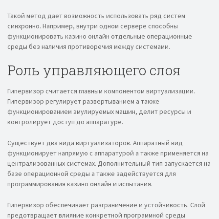
Такой метод дает возможность использовать ряд систем
синхронно. Например, внутри одном сервере способны
функционировать казино онлайн отдельные операционные
среды без наличия противоречия между системами.
Роль управляющего слоя
Гипервизор считается главным компонентом виртуализации.
Гипервизор регулирует развертыванием а также
функционированием эмулируемых машин, делит ресурсы и
контролирует доступ до аппаратуре.
Существует два вида виртуализаторов. Аппаратный вид
функционирует напрямую с аппаратурой а также применяется на
централизованных системах. Дополнительный тип запускается на
базе операционной среды а также задействуется для
программирования казино онлайн и испытания.
Гипервизор обеспечивает разграничение и устойчивость. Слой
предотвращает влияние конкретной программной среды