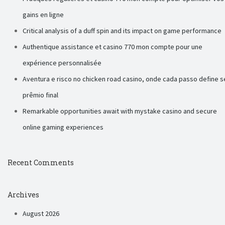
gains en ligne
Critical analysis of a duff spin and its impact on game performance
Authentique assistance et casino 770 mon compte pour une
expérience personnalisée
Aventura e risco no chicken road casino, onde cada passo define s
prêmio final
Remarkable opportunities await with mystake casino and secure
online gaming experiences
Recent Comments
Archives
August 2026