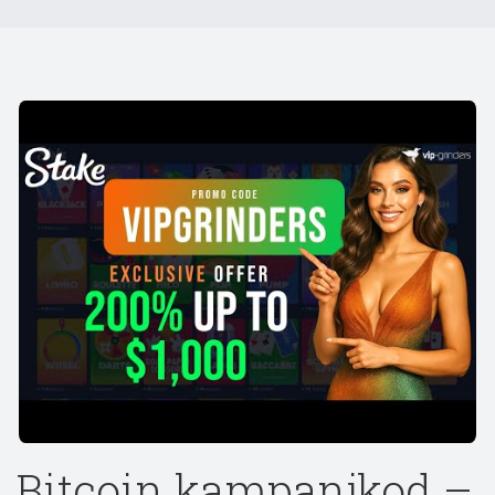
Bitcoin kampanjkod –