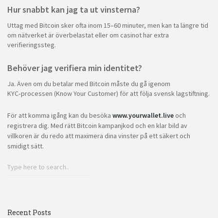
Hur snabbt kan jag ta ut vinsterna?
Uttag med Bitcoin sker ofta inom 15–60 minuter, men kan ta längre tid
om nätverket är överbelastat eller om casinot har extra
verifieringssteg.
Behöver jag verifiera min identitet?
Ja. Även om du betalar med Bitcoin måste du gå igenom
KYC‑processen (Know Your Customer) för att följa svensk lagstiftning.
För att komma igång kan du besöka
www.yourwallet.live
och
registrera dig. Med rätt Bitcoin kampanjkod och en klar bild av
villkoren är du redo att maximera dina vinster på ett säkert och
smidigt sätt.
Recent Posts