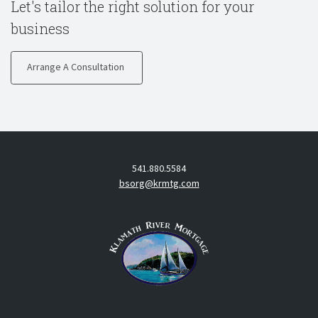
Let's tailor the right solution for your
business
Arrange A Consultation
541.880.5584
bsorg@krmtg.com