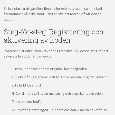
En bra start är att jämföra flera källor och notera om samma kod
återkommer på olika sidor – det är ofta ett tecken på att den är
legitim.
Steg‑för‑steg: Registrering och
aktivering av koden
Processen är enkel men kräver noggrannhet. Följ dessa steg för att
säkerställa att du får din bonus:
Besök det casinot som erbjuds i kampanjkoden.
Klicka på “Registrera” och fyll i dina personuppgifter. Använd
ett starkt lösenord.
Gör din första Bitcoin‑insättning och ange kampanjkoden i
fältet “Bonus‑kod”.
Bekräfta insättningen. De flesta casinon visar en bekräftelse