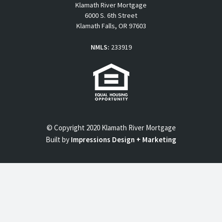
Klamath River Mortgage
6000 S. 6th Street
Klamath Falls, OR 97603
NMLS:
233919
© Copyright 2020 Klamath River Mortgage
Built by
Impressions Design + Marketing