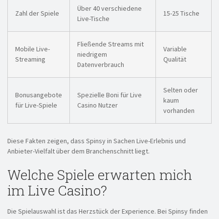
Über 40 verschiedene
Zahl der Spiele
15-25 Tische
Live-Tische
Fließende Streams mit
Mobile Live-
Variable
niedrigem
Streaming
Qualität
Datenverbrauch
Selten oder
Bonusangebote
Spezielle Boni für Live
kaum
für Live-Spiele
Casino Nutzer
vorhanden
Diese Fakten zeigen, dass Spinsy in Sachen Live-Erlebnis und
Anbieter-Vielfalt über dem Branchenschnitt liegt.
Welche Spiele erwarten mich
im Live Casino?
Die Spielauswahl ist das Herzstück der Experience. Bei Spinsy finden