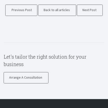
Previous Post
Back to all articles
Next Post
Let's tailor the right solution for your
business
Arrange A Consultation