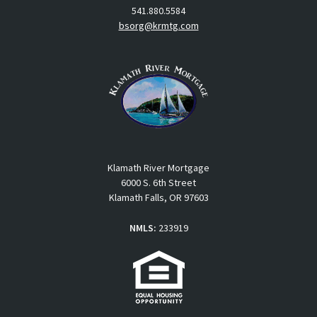
541.880.5584
bsorg@krmtg.com
Klamath River Mortgage
6000 S. 6th Street
Klamath Falls, OR 97603
NMLS:
233919