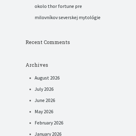
okolo thor fortune pre
milovníkov severskej mytológie
Recent Comments
Archives
August 2026
July 2026
June 2026
May 2026
February 2026
January 2026