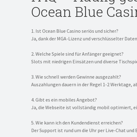
Ocean Blue Casi
1. Ist Ocean Blue Casino seriös und sicher?
Ja, dank der MGA-Lizenz und verschlüsselter Daten
2. Welche Spiele sind für Anfänger geeignet?
Slots mit niedrigen Einsätzen und diverse Tischspie
3. Wie schnell werden Gewinne ausgezahlt?
Auszahlungen dauern in der Regel 1-2 Werktage, 
4. Gibt es ein mobiles Angebot?
Ja, die Webseite ist vollständig mobil optimiert, e
5. Wie kann ich den Kundendienst erreichen?
Der Support ist rund um die Uhr per Live-Chat und 