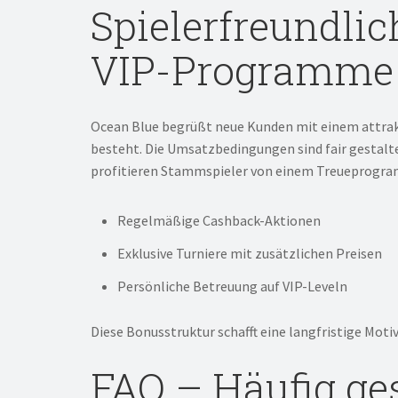
Spielerfreundli
VIP-Programme
Ocean Blue begrüßt neue Kunden mit einem attra
besteht. Die Umsatzbedingungen sind fair gestalt
profitieren Stammspieler von einem Treueprogramm
Regelmäßige Cashback-Aktionen
Exklusive Turniere mit zusätzlichen Preisen
Persönliche Betreuung auf VIP-Leveln
Diese Bonusstruktur schafft eine langfristige Moti
FAQ – Häufig ge