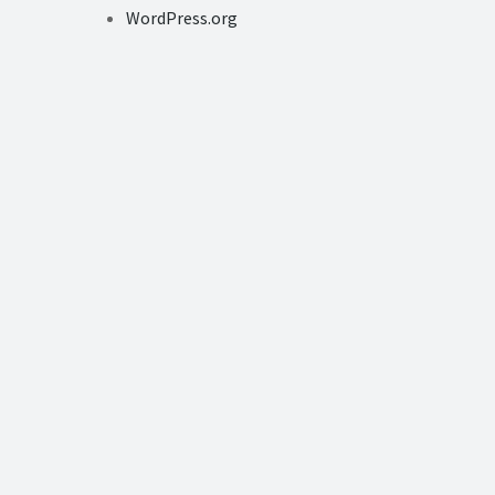
WordPress.org