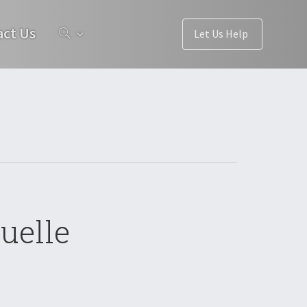
act Us
Let Us Help
uelle