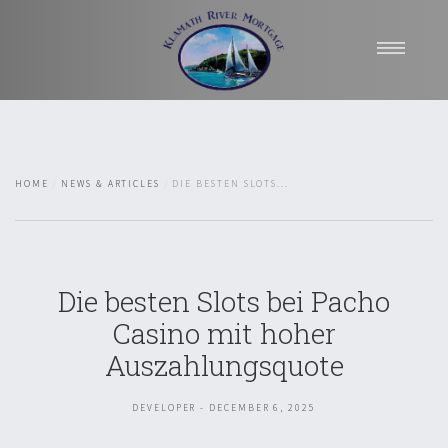
Home
About Us
Mortgages
HOME
NEWS & ARTICLES
DIE BESTEN SLOTS...
Applications
Contact Us
Die besten Slots bei Pacho
Casino mit hoher
Let Us Help
Auszahlungsquote
DEVELOPER - DECEMBER 6, 2025