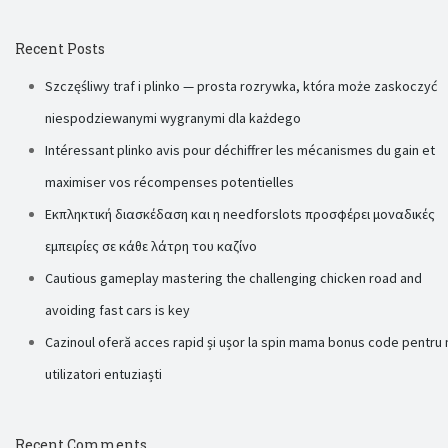
Recent Posts
Szczęśliwy traf i plinko — prosta rozrywka, która może zaskoczyć
niespodziewanymi wygranymi dla każdego
Intéressant plinko avis pour déchiffrer les mécanismes du gain et
maximiser vos récompenses potentielles
Εκπληκτική διασκέδαση και η needforslots προσφέρει μοναδικές
εμπειρίες σε κάθε λάτρη του καζίνο
Cautious gameplay mastering the challenging chicken road and
avoiding fast cars is key
Cazinoul oferă acces rapid și ușor la spin mama bonus code pentru 
utilizatori entuziaști
Recent Comments