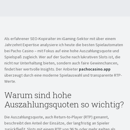
Als erfahrener SEO-Kopiraïter im iGaming-Sektor mit über einem
Jahrzehnt Expertise analysiere ich heute die besten Spielautomaten
bei Pacho Casino – mit Fokus auf eine hohe Auszahlungsquote und
Spielspaß zugleich. Wer auf der Suche nach lukrativen Slots ist, die
nicht nur Unterhaltung bieten, sondern auch faire Gewinnchancen,
findet hier wertvolle Insights. Der Anbieter
pachocasino.app
überzeugt durch eine moderne Spielauswahl und transparente RTP-
Werte.
Warum sind hohe
Auszahlungsquoten so wichtig?
Die Auszahlungsquote, auch Return-to-Player (RTP) genannt,
beschreibt den Anteil der Einsätze, der langfristig an Spieler
zurückfließt. Slots mit einem RTP von 96 % oder mehr gelten als