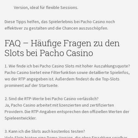
Version, ideal für flexible Sessions.
Diese Tipps helfen, das Spielerlebnis bei Pacho Casino noch
effektiver zu gestalten und die Chancen auszuschöpfen.
FAQ – Häufige Fragen zu den
Slots bei Pacho Casino
1. Wie finde ich bei Pacho Casino Slots mit hoher Auszahlungsquote?
Pacho Casino bietet eine Filterfunktion sowie detaillierte Spielinfos,
wo der RTP angegeben ist. Außerdem findest du die Top-Slots
prominent auf der Startseite.
2. Sind die RTP-Werte bei Pacho Casino verlässlich?
Ja, Pacho Casino arbeitet mit lizenzierten und zertifizierten
Providern. Die RTP-Angaben entsprechen den offiziellen Werten der
Spieleentwickler.
3. Kann ich die Slots auch kostenlos testen?
Viele Slots bieten eine Demo-Version, die ohne Einzahlung spielbar