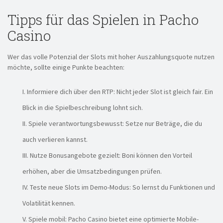
Tipps für das Spielen in Pacho
Casino
Wer das volle Potenzial der Slots mit hoher Auszahlungsquote nutzen
möchte, sollte einige Punkte beachten:
Informiere dich über den RTP: Nicht jeder Slot ist gleich fair. Ein
Blick in die Spielbeschreibung lohnt sich.
Spiele verantwortungsbewusst: Setze nur Beträge, die du
auch verlieren kannst.
Nutze Bonusangebote gezielt: Boni können den Vorteil
erhöhen, aber die Umsatzbedingungen prüfen.
Teste neue Slots im Demo-Modus: So lernst du Funktionen und
Volatilität kennen.
Spiele mobil: Pacho Casino bietet eine optimierte Mobile-